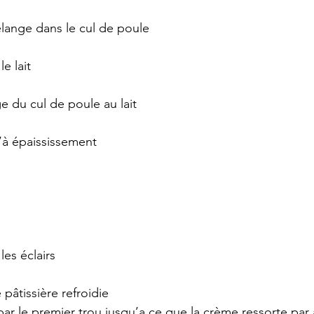
lange dans le cul de poule 
le lait 
e du cul de poule au lait 
u’à épaississement 
les éclairs 
 pâtissière refroidie
 par le premier trou jusqu’a ce que la crème ressorte par