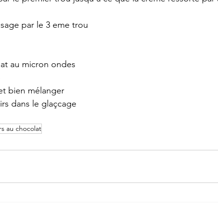
ssage par le 3 eme trou 
lat au micron ondes 
 
 et bien mélanger 
airs dans le glaçcage 
irs au chocolat