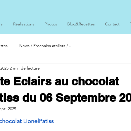
rs
Réalisations
Photos
Blog&Recettes
Contact
ttes
News / Prochains ateliers / ...
 2025
2 min de lecture
te Eclairs au chocolat
tiss du 06 Septembre 2
ept. 2025
ur 5.
 chocolat LionelPatiss