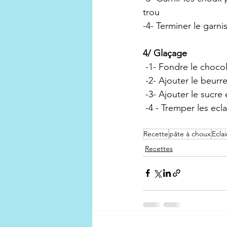
trou
-4- Terminer le garni
4/ Glaçage
 -1- Fondre le choco
 -2- Ajouter le beurre
 -3- Ajouter le sucre
 -4 - Tremper les ecl
Recette
pâte à choux
Ecla
Recettes