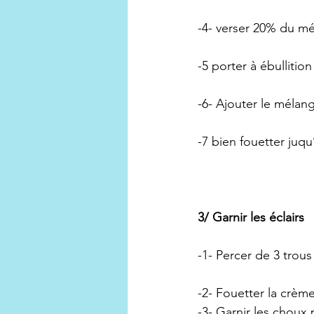
-4- verser 20% du mé
-5 porter à ébullition 
-6- Ajouter le mélang
-7 bien fouetter juq
3/ Garnir les éclairs 
-1- Percer de 3 trous 
-2- Fouetter la crème
-3- Garnir les choux