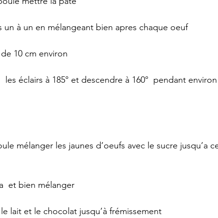
poule mettre la pâte
ufs un à un en mélangeant bien apres chaque oeuf
s de 10 cm environ
s  les éclairs à 185° et descendre à 160°  pendant enviro
oule mélanger les jaunes d’oeufs avec le sucre jusqu’a ce
na  et bien mélanger
 le lait et le chocolat jusqu’à frémissement