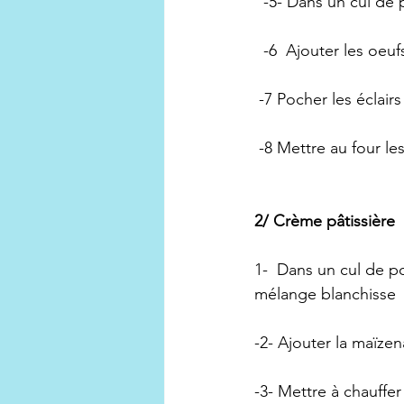
  -5- Dans un cul de 
  -6  Ajouter les oe
 -7 Pocher les éclair
 -8 Mettre au four le
2/ Crème pâtissière
1-  Dans un cul de p
mélange blanchisse
-2- Ajouter la maïze
-3- Mettre à chauffer