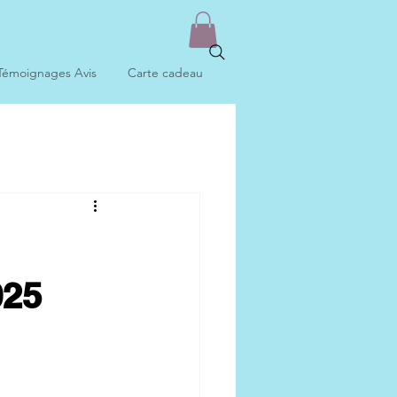
Témoignages Avis
Carte cadeau
025