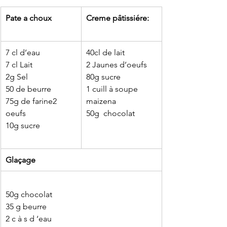
Pate a choux
Creme pâtissiére:
7 cl d’eau 
40cl de lait
7 cl Lait
2 Jaunes d’oeufs
2g Sel
80g sucre
50 de beurre
1 cuill à soupe 
75g de farine2 
maizena
oeufs
50g  chocolat
10g sucre
Glaçage
50g chocolat 
35 g beurre
2 c à s d ‘eau 