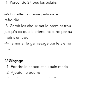
-1- Percer de 3 trous les éclairs 
-2- Fouetter la crème pâtissière 
refroidie
-3- Garnir les choux par le premier trou 
jusqu’a ce que la crème ressorte par au 
moins un trou
-4- Terminer le garnissage par le 3 eme 
trou 
4/ Glaçage
 -1- Fondre le chocolat au bain marie
 -2- Ajouter le beurre 
 -3  en dehors du feu ajouter l’eau 
 -4- Tremper les eclairs dans le glaçage 
Recettes
News / Prochains ateliers / ...