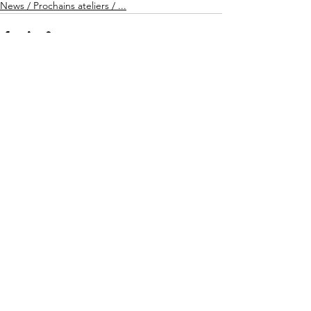
News / Prochains ateliers / ...
Voir tout
Posts récents