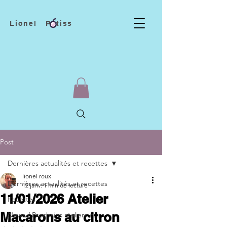
Lionel Patiss
Post
Dernières actualités et recettes
lionel roux
Dernières actualités et recettes
12 janv.
1 min de lecture
11/01/2026 Atelier
Recettes
Macarons au citron
News / Prochains ateliers / ...