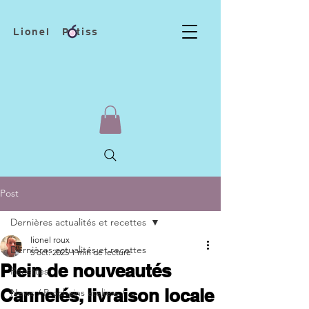
Lionel Patiss
Post
Dernières actualités et recettes
lionel roux
Dernières actualités et recettes
5 oct. 2025
1 min de lecture
Plein de nouveautés
Recettes
Cannelés, livraison locale
News / Prochains ateliers / ...