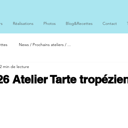
rs
Réalisations
Photos
Blog&Recettes
Contact
ttes
News / Prochains ateliers / ...
2 min de lecture
26 Atelier Tarte tropézie
ur 5.