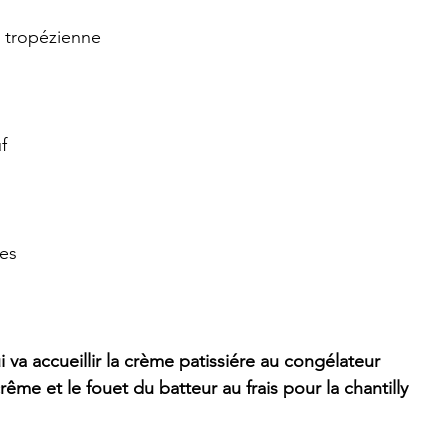
e tropézienne
f
ées
 va accueillir la crème patissiére au congélateur
 crême et le fouet du batteur au frais pour la chantilly  