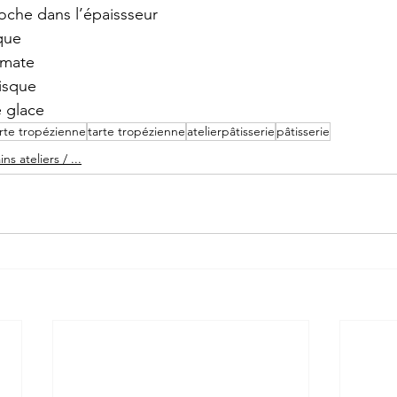
oche dans l’épaissseur 
que 
omate 
isque 
 glace 
arte tropézienne
tarte tropézienne
atelierpâtisserie
pâtisserie
s ateliers / ...