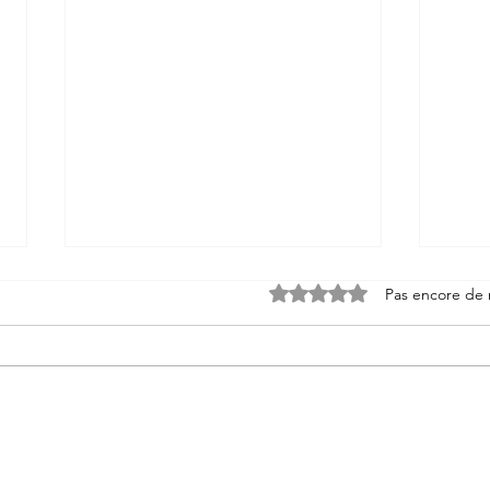
Noté 0 étoile sur 5.
Pas encore de 
31/05/2026 Atelier Fraisier
21/0
individuel
Géno