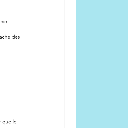
 min
tache des 
 que le 