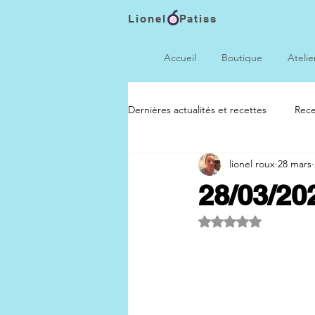
Lionel Patiss
Accueil
Boutique
Atelie
Dernières actualités et recettes
Rece
lionel roux
28 mars
28/03/20
Noté NaN étoiles s